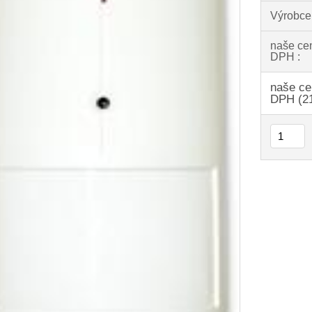
Výrobce
naše ce
DPH :
naše ce
DPH (2